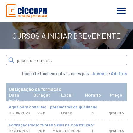
CURSOS A INICIAR BREVEMENTE
Consulte também outras ações para
Jovens
e
Adultos
Designação da formação
Data
Duração
Local
Horário
Preço
Início
Água para consumo - parâmetros de qualidade
01/09/2026
25 h
Online
PL
gratuito
Formação Piloto “Green Skills na Construção”
03/09/2026
26 h
Maia - CICCOPN
L
gratuito