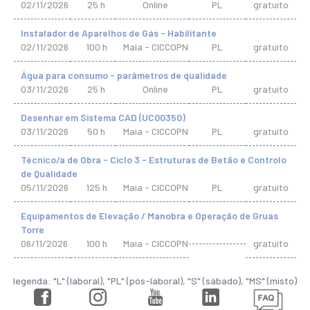
02/11/2026
25 h
Online
PL
gratuito
Instalador de Aparelhos de Gás - Habilitante
02/11/2026
100 h
Maia - CICCOPN
PL
gratuito
Água para consumo - parâmetros de qualidade
03/11/2026
25 h
Online
PL
gratuito
Desenhar em Sistema CAD (UC00350)
03/11/2026
50 h
Maia - CICCOPN
PL
gratuito
Técnico/a de Obra - Ciclo 3 - Estruturas de Betão e Controlo
de Qualidade
05/11/2026
125 h
Maia - CICCOPN
PL
gratuito
Equipamentos de Elevação / Manobra e Operação de Gruas
Torre
06/11/2026
100 h
Maia - CICCOPN
gratuito
legenda: "L" (laboral), "PL" (pós-laboral), "S" (sábado), "MS" (misto)