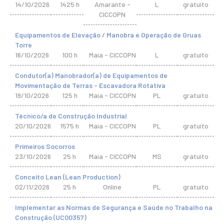
14/10/2026
1425 h
Amarante -
L
gratuito
CICCOPN
Equipamentos de Elevação / Manobra e Operação de Gruas
Torre
16/10/2026
100 h
Maia - CICCOPN
L
gratuito
Condutor(a) Manobrador(a) de Equipamentos de
Movimentação de Terras - Escavadora Rotativa
19/10/2026
125 h
Maia - CICCOPN
PL
gratuito
Técnico/a de Construção Industrial
20/10/2026
1575 h
Maia - CICCOPN
PL
gratuito
Primeiros Socorros
23/10/2026
25 h
Maia - CICCOPN
MS
gratuito
Conceito Lean (Lean Production)
02/11/2026
25 h
Online
PL
gratuito
Implementar as Normas de Segurança e Saúde no Trabalho na
Construção (UC00357)