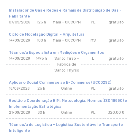
Instalador de Gás e Redes e Ramais de Distribuição de Gás -
Habilitante
07/09/2026
125 h
Maia - CICCOPN
PL
gratuito
Ciclo de Modelação Digital – Arquitetura
14/09/2026
100 h
Maia - CICCOPN
MS
gratuito
Técnico/a Especialista em Medições e Orçamentos
14/09/2026
1475 h
Santo Tirso -
L
gratuito
Fábrica de
Santo Thyrso
Aplicar o Social Commerce ao E-Commerce (UC00292)
16/09/2026
25 h
Online
PL
gratuito
Gestão e Coordenação BIM: Metodologia, Normas (ISO 19650) e
Implementação Estratégica
21/09/2026
30 h
Online
PL
320,00 €
Técnico/a de Logística - Logística Sustentável e Transporte
Inteligente