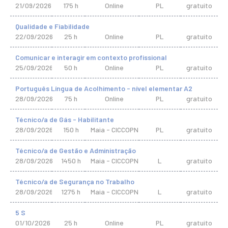
21/09/2026
175 h
Online
PL
gratuito
Qualidade e Fiabilidade
22/09/2026
25 h
Online
PL
gratuito
Comunicar e interagir em contexto profissional
25/09/2026
50 h
Online
PL
gratuito
Português Língua de Acolhimento - nível elementar A2
28/09/2026
75 h
Online
PL
gratuito
Técnico/a de Gás - Habilitante
28/09/2026
150 h
Maia - CICCOPN
PL
gratuito
Técnico/a de Gestão e Administração
28/09/2026
1450 h
Maia - CICCOPN
L
gratuito
Técnico/a de Segurança no Trabalho
28/09/2026
1275 h
Maia - CICCOPN
L
gratuito
5 S
01/10/2026
25 h
Online
PL
gratuito